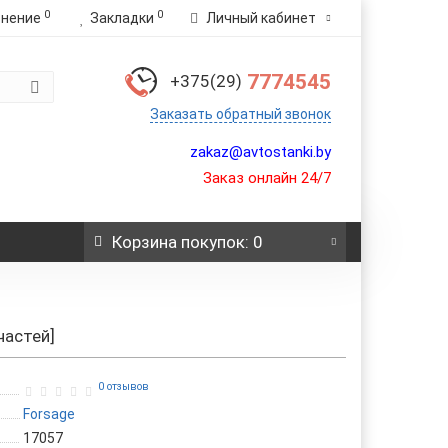
0
0
внение
Закладки
Личный кабинет
7774545
+375(29)
Заказать обратный звонок
zakaz@avtostanki.by
Заказ онлайн 24/7
Корзина
покупок
: 0
частей]
0 отзывов
Forsage
17057