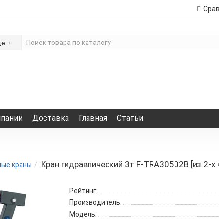
Сра
де
мпании
Доставка
Главная
Статьи
Кран гидравлический 3т F-TRA30502B [из 2-х 
ные краны
Рейтинг:
Производитель:
Модель: