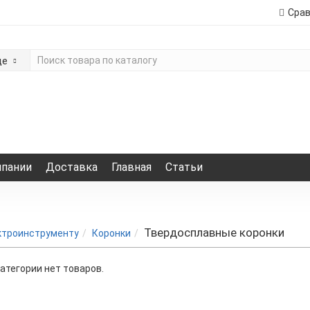
Сра
де
мпании
Доставка
Главная
Статьи
Твердосплавные коронки
ктроинструменту
Коронки
категории нет товаров.