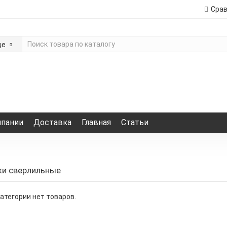
Сра
де
мпании
Доставка
Главная
Статьи
ки сверлильные
категории нет товаров.