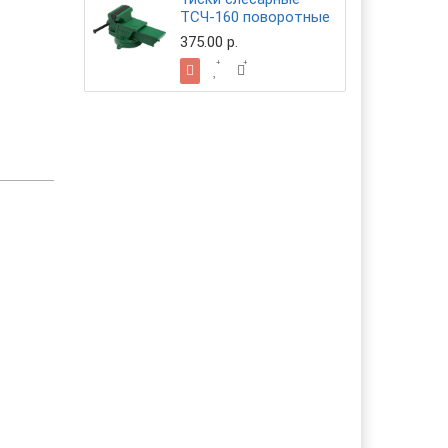
ТСЧ-160 по­во­рот­ные
375.00 р.