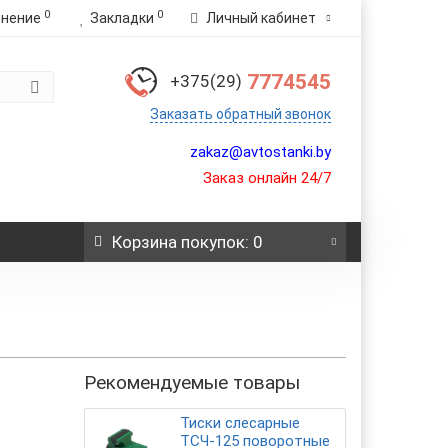
0
0
внение
Закладки
Личный кабинет
7774545
+375(29)
Заказать обратный звонок
zakaz@avtostanki.by
Заказ онлайн 24/7
Корзина
покупок
: 0
Рекомендуемые товары
Тиски сле­сар­ные
ТСЧ-125 по­во­рот­ные