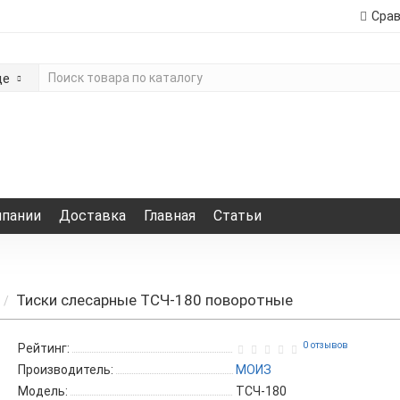
Сра
де
мпании
Доставка
Главная
Статьи
Тиски сле­сар­ные ТСЧ-180 по­во­рот­ные
0 отзывов
Рейтинг:
Производитель:
МОИЗ
Модель:
ТСЧ-180