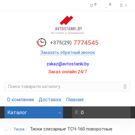
0
0
7774545
+375(29)
Заказать обратный звонок
zakaz@avtostanki.by
Заказ онлайн 24/7
О компании
Доставка
Главная
Каталог
: 0
Тиски сле­сар­ные ТСЧ-160 по­во­рот­ные
...
Тиски