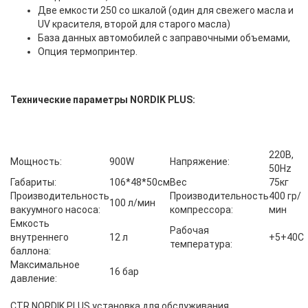
Две емкости 250 со шкалой (один для свежего масла и
UV красителя, второй для старого масла)
База данных автомобилей с заправочными объемами,
Опция термопринтер.
Технические параметры NORDIK PLUS:
220В,
Мощность:
900W
Напряжение:
50Hz
Габариты:
106*48*50см
Вес
75кг
Производительность
Производительность
400 гр/
100 л/мин
вакуумного насоса:
компрессора:
мин
Емкость
Рабочая
внутреннего
12 л
+5+40С
температура:
баллона:
Максимальное
16 бар
давление:
CTR NORDIK PLUS установка для обслуживания