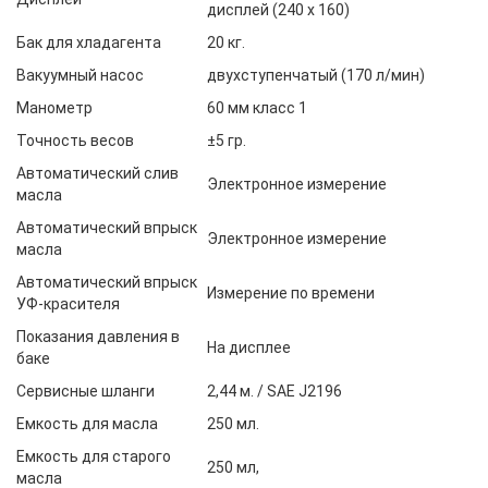
дисплей (240 х 160)
Бак для хладагента
20 кг.
Вакуумный насос
двухступенчатый (170 л/мин)
Манометр
60 мм класс 1
Точность весов
±5 гр.
Автоматический слив
Электронное измерение
масла
Автоматический впрыск
Электронное измерение
масла
Автоматический впрыск
Измерение по времени
УФ-красителя
Показания давления в
На дисплее
баке
Сервисные шланги
2,44 м. / SAE J2196
Емкость для масла
250 мл.
Емкость для старого
250 мл,
масла