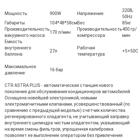
220В,
Мощность:
900W
Напряжение:
50Hz
Габариты:
104*48*58см
Вес
85кг
Производительность
Производительность
400 гр/
170 л/мин
вакуумного насоса:
компрессора:
мин
Емкость
внутреннего
Рабочая
27л
+5+50С
баллона:
температура:
Максимальное
16 бар
давление:
CTR ASTRA PLUS - автоматическая станция нового
поколения для обслуживания кондиционеров автомобилей.
Оснащена новейшей электроникой, новыми
электромагнитными клапанами, усовершенствованный (по
сравнению с предыдущей моделью) счетчик количества
регенерированного хладагента, не учитывающий заправку
внутреннего цилиндра чистым хладагентом, указывающий
на время смены фильтров, упрощенная калибровка
позволяет ее выполнение оператором без привлечения