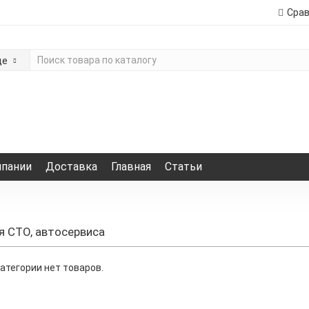
Сра
де
мпании
Доставка
Главная
Статьи
 СТО, автосервиса
категории нет товаров.