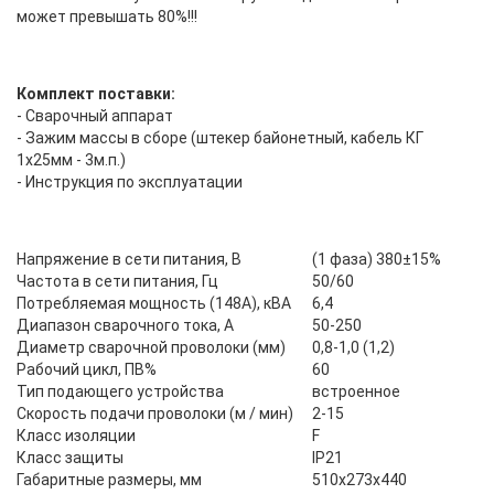
может превышать 80%!!!
Комплект поставки:
- Сварочный аппарат
- Зажим массы в сборе (штекер байонетный, кабель КГ
1х25мм - 3м.п.)
- Инструкция по эксплуатации
Напряжение в сети питания, В
(1 фаза) 380±15%
Частота в сети питания, Гц
50/60
Потребляемая мощность (148А), кВА
6,4
Диапазон сварочного тока, А
50-250
Диаметр сварочной проволоки (мм)
0,8-1,0 (1,2)
Рабочий цикл, ПВ%
60
Тип подающего устройства
встроенное
Скорость подачи проволоки (м / мин)
2-15
Класс изоляции
F
Класс защиты
IP21
Габаритные размеры, мм
510x273x440