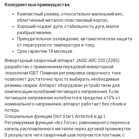
Конкурентные преимущества:
Компактный размер, относительно маленький вес,
облегченный металло-пластиковый корпус,
Хороший поджиг дуги, стабильность дуги, малое
разбрызгивание,
Принудительное охлаждение, автоматическая защита
от перегрузок по температуре и току,
Срок гарантии 18 месяцев.
Инверторный сварочный аппарат JASIC ARC 250 (Z285)
разработан с применением передовой инверторной
технологии IGBT. Плавная регулировка сварочного тока
позволяет достаточно просто выбирать необходимые
режимы сварки. Аппарат оборудован устройством для
компенсации колебаний питающего напряжения. Если
питающее напряжение колеблется в пределах ±15% от
номинального напряжения, аппарат работает без сбоев и
потерь.
Специальные функции (Hot Start, Antistick и др.).
Регулируемая функция «Arc Force», равномерного переноса
капель расплавленного металла через дуговой промежуток.
В результате чего сварочный шов получается плотным, с