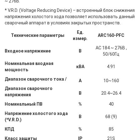
~ 276В.
* V.R.D. (Voltage Reducing Device) – встроенный блок снижения
напряжения холостого хода позволяет использовать данный
сварочный аппарат в условиях закрытых пространств.
Ед.
Технические параметры
ARC160-PFC
измер.
AC 184 ~ 276В ,
Входное напряжение
В
50/60Гц
Номинальная входная
кВА
4.91
мощность
Диапазон сварочного тока /
A
10~160
Диапазон сварочного
В
20.4~26.4
напряжения
Номинальный ПВ
%
40
Напряжение холостого хода
В
68 (9)
(*V.R.D.)
КПД
%
85
Класс защиты
IP
21S