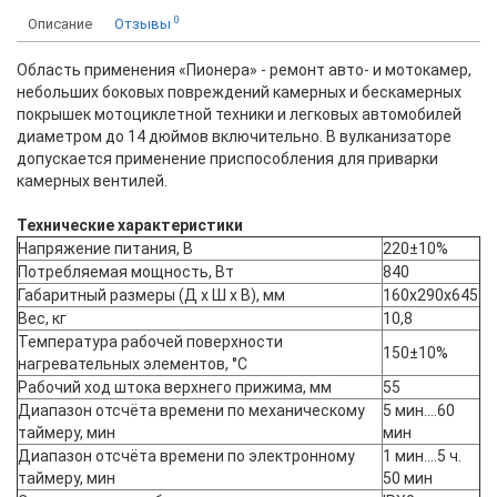
0
Описание
Отзывы
Область применения «Пионера» - ремонт авто- и мотокамер,
небольших боковых повреждений камерных и бескамерных
покрышек мотоциклетной техники и легковых автомобилей
диаметром до 14 дюймов включительно. В вулканизаторе
допускается применение приспособления для приварки
камерных вентилей.
Технические характеристики
Напряжение питания, В
220±10%
Потребляемая мощность, Вт
840
Габаритный размеры (Д х Ш х В), мм
160х290х645
Вес, кг
10,8
Температура рабочей поверхности
150±10%
нагревательных элементов, °С
Рабочий ход штока верхнего прижима, мм
55
Диапазон отсчёта времени по механическому
5 мин....60
таймеру, мин
мин
Диапазон отсчёта времени по электронному
1 мин....5 ч.
таймеру, мин
50 мин