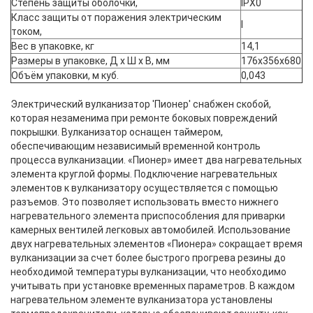
Степень защиты оболочки,
IPX0
Класс защиты от поражения электрическим
I
током,
Вес в упаковке, кг
14,1
Размеры в упаковке, Д х Ш х В, мм
176x356x680
Объём упаковки, м куб.
0,043
Электрический вулканизатор 'Пионер' снабжен скобой,
которая незаменима при ремонте боковых повреждений
покрышки. Вулканизатор оснащен таймером,
обеспечивающим независимый временной контроль
процесса вулканизации. «Пионер» имеет два нагревательных
элемента круглой формы. Подключение нагревательных
элементов к вулканизатору осуществляется с помощью
разъемов. Это позволяет использовать вместо нижнего
нагревательного элемента приспособления для приварки
камерных вентилей легковых автомобилей. Использование
двух нагревательных элементов «Пионера» сокращает время
вулканизации за счет более быстрого прогрева резины до
необходимой температуры вулканизации, что необходимо
учитывать при установке временных параметров. В каждом
нагревательном элементе вулканизатора установлены