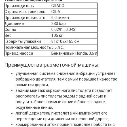
Производитель
GRACO
Страна изготовитель
США
Производительность
6,0 л/мин
Давление
230 бар
Сопло
0,029' .. 0,043'
Вес
105 кг
Габариты упаковки
81х102х165 см
Номинальная мощность
5,5 л.с.
Привод насоса
Бензинивый Honda, 3,6 л
Преимущества разметочной машины:
улучшенная система снижения вибрации устраняет
вибрацию двигателя, тем самым повышает качество
разметки дороги,
задний монтаж окрасочного пистолета позволяет
располагать пистолеты рядом с задней осью и
получить более прямые линии и более гладкие
округленные линии,
легкий держатель пистолета минимизирует его
перемещение при движении по неровной дороге,
хромированный шток поршня позволяет работать с