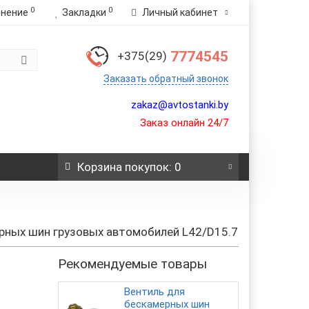
0
0
внение
Закладки
Личный кабинет
7774545
+375(29)
Заказать обратный звонок
zakaz@avtostanki.by
Заказ онлайн 24/7
Корзина
покупок
: 0
рных шин грузовых автомобилей L42/D15.7
Рекомендуемые товары
Вентиль для
бескамерных шин