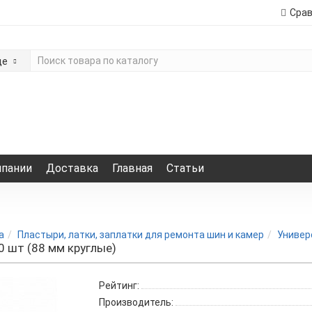
Сра
де
мпании
Доставка
Главная
Статьи
а
Пластыри, латки, заплатки для ремонта шин и камер
Универ
0 шт (88 мм круглые)
Рейтинг:
Производитель: