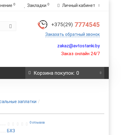
0
0
внение
Закладки
Личный кабинет
7774545
+375(29)
Заказать обратный звонок
zakaz@avtostanki.by
Заказ онлайн 24/7
Корзина
покупок
: 0
сальные заплатки
0 отзывов
БХЗ