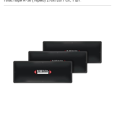
Пластыри R-56 (термо) 270х720/7 сл., 1 шт.