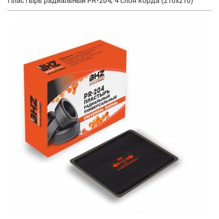
Пластырь радиальный PR-204, 4 слоя корда (210x210)