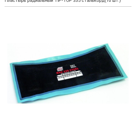
Пластырь радиальный TIP-TOP 335 сталькорд(10 шт.)