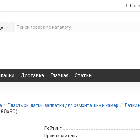
Сра
де
мпании
Доставка
Главная
Статьи
а
Пластыри, латки, заплатки для ремонта шин и камер
Латки 
(80x80)
Рейтинг:
Производитель: