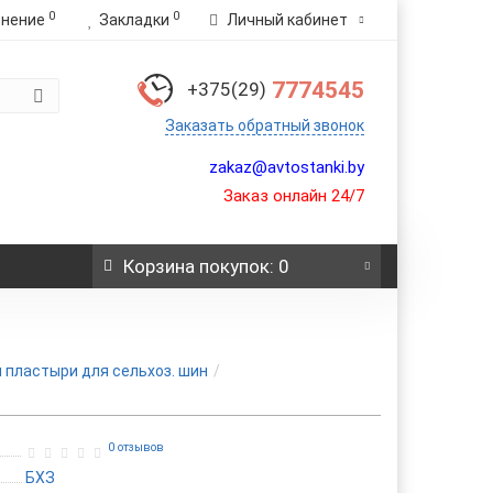
0
0
внение
Закладки
Личный кабинет
7774545
+375(29)
Заказать обратный звонок
zakaz@avtostanki.by
Заказ онлайн 24/7
Корзина
покупок
: 0
и пластыри для сельхоз. шин
0 отзывов
БХЗ