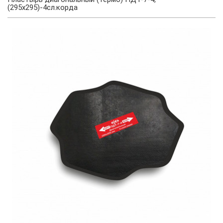
(295х295)-4сл.корда