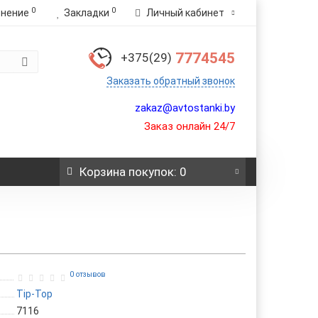
0
0
внение
Закладки
Личный кабинет
7774545
+375(29)
Заказать обратный звонок
zakaz@avtostanki.by
Заказ онлайн 24/7
Корзина
покупок
: 0
0 отзывов
Tip-Top
7116