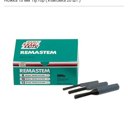
Ножка 10 мм TipTop (Упаковка 20 шт.)