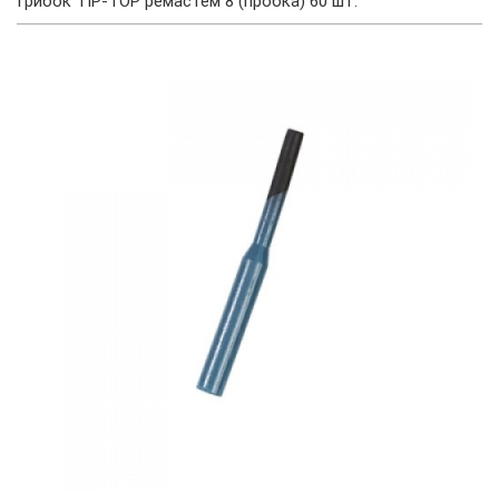
Грибок TIP-TOP ремастем 8 (пробка) 60 шт.