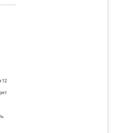
з 12
вует
ть