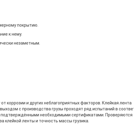
имерному покрытию.
ние к нему.
тически незаметным.
от коррозии и других неблагоприятных факторов. Клейкая лента
 выходом с производства грузы проходят ряд испытаний в соотве
а, подтверждёнными необходимыми сертификатами. Проверяются
а клейкой ленты и точность массы грузика.