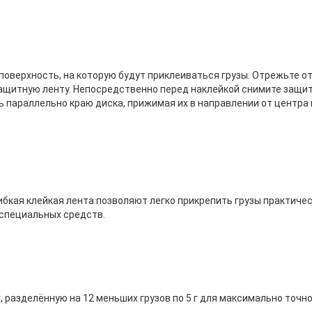
оверхность, на которую будут приклеиваться грузы. Отрежьте о
защитную ленту. Непосредственно перед наклейкой снимите защи
 параллельно краю диска, прижимая их в направлении от центра 
бкая клейкая лента позволяют легко прикрепить грузы практичес
специальных средств.
, разделённую на 12 меньших грузов по 5 г для максимально точн