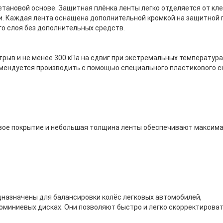
тановой основе. Защитная плёнка ленты легко отделяется от кл
. Каждая лента оснащена дополнительной кромкой на защитной 
го слоя без дополнительных средств.
трыв и не менее 300 кПа на сдвиг при экстремальных температурах
омендуется производить с помощью специального пластикового с
вое покрытие и небольшая толщина ленты обеспечивают максим
назначены для балансировки колёс легковых автомобилей,
юминиевых дисках. Они позволяют быстро и легко скорректирова