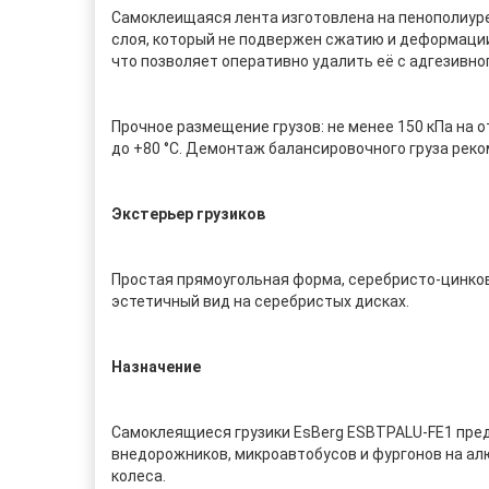
Самоклеищаяся лента изготовлена на пенополиуре
слоя, который не подвержен сжатию и деформации
что позволяет оперативно удалить её с адгезивно
Прочное размещение грузов: не менее 150 кПа на о
до +80 °C. Демонтаж балансировочного груза рек
Экстерьер грузиков
Простая прямоугольная форма, серебристо-цинко
эстетичный вид на серебристых дисках.
Назначение
Самоклеящиеся грузики EsBerg ESBTPALU-FE1 пред
внедорожников, микроавтобусов и фургонов на ал
колеса.