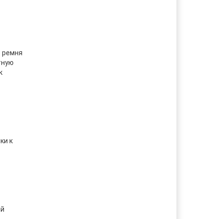
т ремня
тную
к
ки к
ой