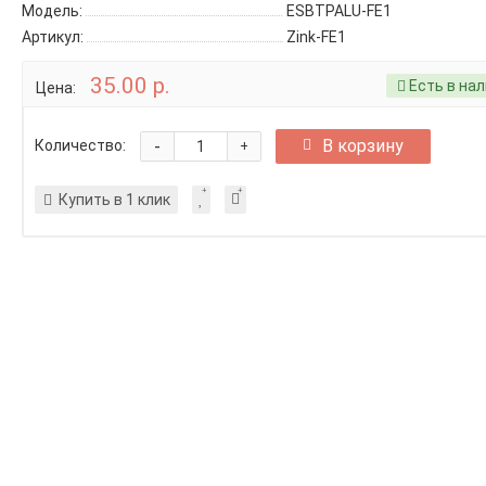
Модель:
ESBTPALU-FE1
Артикул:
Zink-FE1
35.00 р.
Есть в на
Цена:
-
В корзину
Количество:
+
Купить в 1 клик