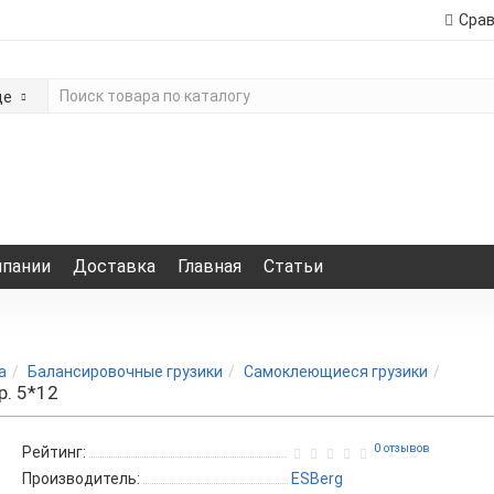
Сра
де
мпании
Доставка
Главная
Статьи
а
Балансировочные грузики
Самоклеющиеся грузики
р. 5*12
0 отзывов
Рейтинг:
Производитель:
ESBerg