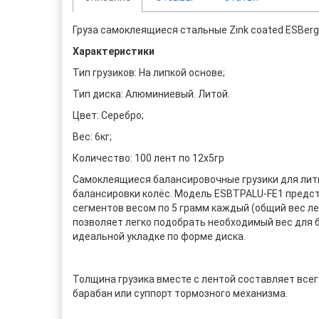
Груза самоклеящиеся стальные Zink coated ESBerg
Характеристики
Тип грузиков: На липкой основе;
Тип диска: Алюминиевый. Литой.
Цвет: Серебро;
Вес: 6кг;
Количество: 100 лент по 12х5гр
Самоклеящиеся балансировочные грузики для лит
балансировки колёс. Модель ESBTPALU-FE1 предста
сегментов весом по 5 грамм каждый (общий вес ле
позволяет легко подобрать необходимый вес для 
идеальной укладке по форме диска.
Толщина грузика вместе с лентой составляет всего
барабан или суппорт тормозного механизма.