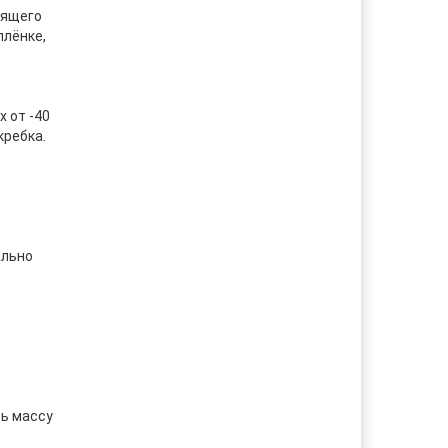
еящего
плёнке,
 от -40
кребка.
ально
ть массу