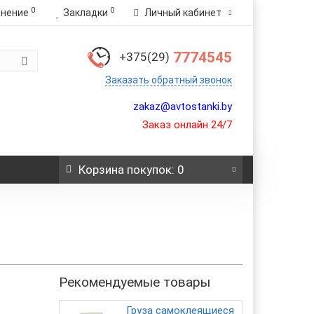
0
0
внение
Закладки
Личный кабинет
7774545
+375(29)
Заказать обратный звонок
zakaz@avtostanki.by
Заказ онлайн 24/7
Корзина
покупок
: 0
Рекомендуемые товары
Груза самоклеящиеся