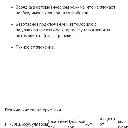
Зарядка в автоматическом режиме, что исключает
необходимость контроля устройства
Безопасное подключение к автомобилю с
подключенным аккумулятором, функция защиты
автомобильной электроники
Ручное отключение.
Технические характеристики
Защита
Зарядный
Пусковой
мм
1Ф/50Гц
Аккумуляторы
кВт
от
ток
ток
(упа