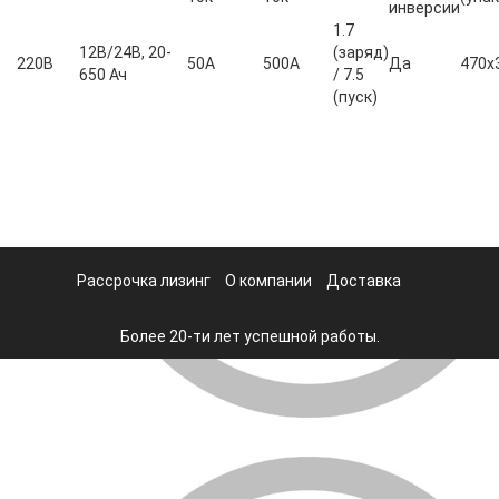
инверсии
1.7
12B/24В, 20-
(заряд)
220В
50A
500А
Да
470х
650 Ач
/ 7.5
(пуск)
Рассрочка лизинг
О компании
Доставка
Более 20-ти лет успешной работы.