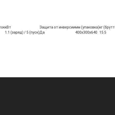
ток
кВт
Защита от инверсии
мм (упаковка)
кг (брутт
1.1 (заряд) / 5 (пуск)
Да
400х300х640
15.5