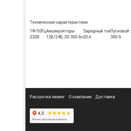
Технические характеристики
1Ф/50Гц
Аккумуляторы
Зарядный ток
Пусковой 
220В
12B/24В, 20-300 Ач
20 A
300 А
Рассрочка лизинг
О компании
Доставка