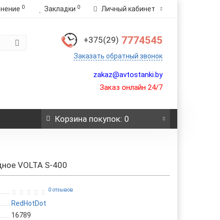
0
0
внение
Закладки
Личный кабинет
7774545
+375(29)
Заказать обратный звонок
zakaz@avtostanki.by
Заказ онлайн 24/7
Корзина
покупок
: 0
дное VOLTA S-400
0 отзывов
RedHotDot
16789