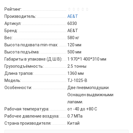
Рейтинг:
Производитель:
AE&T
Артикул:
6030
Бренд:
AE&T
Вес:
580 кг
Высота подхвата min-max:
120 мм
Высота подъёма:
500 мм
Габариты в упаковке (Д Ш В):
1 970*1 400*310 мм
Грузоподъёмность:
2.5 тонны
Длина трапов:
1360 мм
Модель:
TJ-1025-B
Особенности:
Две пневмоподушки.
Оснащен выдвижными
лапами.
Рабочая температура:
от -40 до +80 С
Рабочее давление воздуха:
0.7 МПа
Страна производителя:
Китай