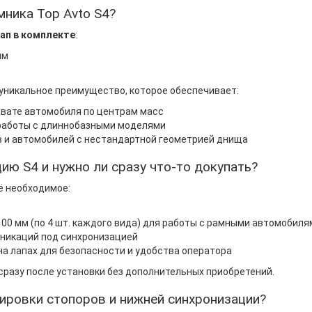
мника Top Avto S4?
ап в комплекте
:
мм
 уникальное преимущество, которое обеспечивает:
хвате автомобиля по центрам масс
работы с длиннобазными моделями
 и автомобилей с нестандартной геометрией днища
ию S4 и нужно ли сразу что-то докупать?
ё необходимое:
100 мм (по 4 шт. каждого вида) для работы с рамными автомобиля
никаций под синхронизацией
на лапах для безопасности и удобства оператора
сразу после установки без дополнительных приобретений.
ировки стопоров и нижней синхронизации?