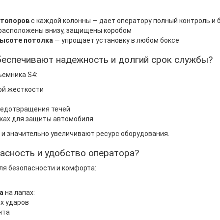
стопоров
с каждой колонны — дает оператору полный контроль и 
 расположены внизу, защищены коробом
высоте потолка
— упрощает установку в любом боксе
беспечивают надежность и долгий срок службы?
ъемника S4:
ой жесткости
редотвращения течей
ках для защиты автомобиля
и значительно увеличивают ресурс оборудования.
асность и удобство оператора?
ля безопасности и комфорта:
а
на лапах:
х ударов
нта