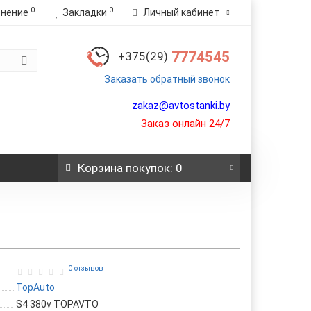
0
0
внение
Закладки
Личный кабинет
7774545
+375(29)
Заказать обратный звонок
zakaz@avtostanki.by
Заказ онлайн 24/7
Корзина
покупок
: 0
0 отзывов
TopAuto
S4 380v TOPAVTO