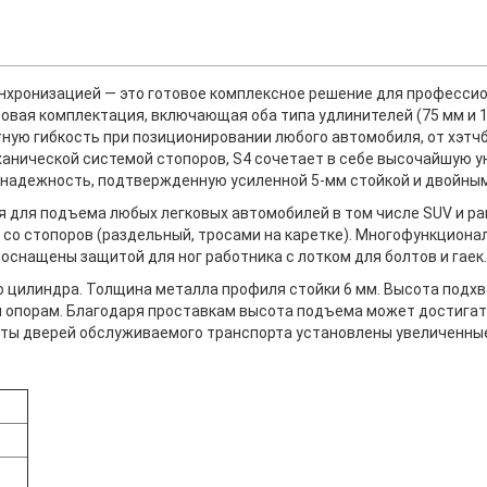
нхронизацией — это готовое комплексное решение для профессио
зовая комплектация, включающая оба типа удлинителей (75 мм и 
ную гибкость при позиционировании любого автомобиля, от хэтчб
ханической системой стопоров, S4 сочетает в себе высочайшую у
и надежность, подтвержденную усиленной 5-мм стойкой и двойны
 для подъема любых легковых автомобилей в том числе SUV и ра
со стопоров (раздельный, тросами на каретке). Многофункциона
ы оснащены защитой для ног работника с лотком для болтов и гаек
 цилиндра. Толщина металла профиля стойки 6 мм. Высота подхв
 опорам. Благодаря проставкам высота подъема может достигать 
иты дверей обслуживаемого транспорта установлены увеличенные