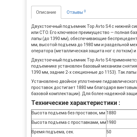
0
Описание
Отзывы
Двухстоечный подъемник Top Avto S4 с нижней си
или СТО. Его ключевое преимущество — полная ба
лапы (до 1390 мм), обеспечивающие беспрецедент
мм, высотой подъема до 1980 мм и раздельной ме
оператора (металлическая защита ног с лотком) 
Двухстоечный подъемник Top Avto S4 применяется
подъемнике установлен базовый механизм снятия 
1390 мм, задние 2-х секционные до 1153). Так лап
Установлено двойное уплотнение гидравлического
проставок достигает 1880 мм благодаря винтовым
базовой комплектации). Для более надежной защ
Технические характеристики :
Высота подъема без проставок, мм
1880
Высота подъема с проставками, мм
1980
Время подъема, сек.
50