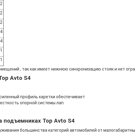
2
2
2
4
4
1
1
мещений , так как имеет нижнюю синхронизацию стояк и нет огр
op Avto S4
нный профиль каретки обеспечивает
ость опорной системы лап.
а подъемниках Top Avto S4
уживания большинства категорий автомобилей от малогабаритных