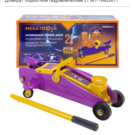
Домкрат подкатной гидравлический 2т MT-TA820011