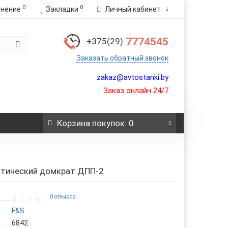
0
0
внение
Закладки
Личный кабинет
7774545
+375(29)
Заказать обратный звонок
zakaz@avtostanki.by
Заказ онлайн 24/7
Корзина
покупок
: 0
тический домкрат ДПП-2
0 отзывов
F&S
6842