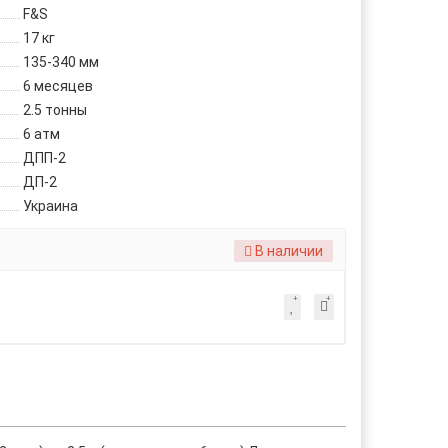
F&S
17 кг
135-340 мм
6 месяцев
2.5 тонны
6 атм
ДПП-2
ДП-2
Украина
В наличии