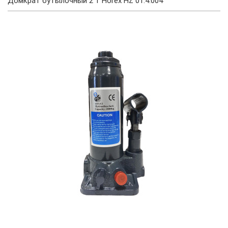
Домкрат бутылочный 2 т Horex HZ 01.4.004