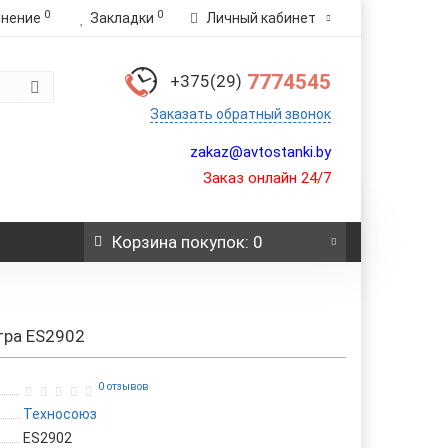
0
0
внение
Закладки
Личный кабинет
7774545
+375(29)
Заказать обратный звонок
zakaz@avtostanki.by
Заказ онлайн 24/7
Корзина
покупок
: 0
тра ES2902
0 отзывов
Техносоюз
ES2902