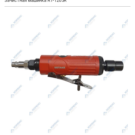
Зачистная машинка RT-1205R