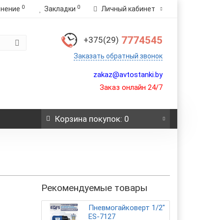
0
0
внение
Закладки
Личный кабинет
7774545
+375(29)
Заказать обратный звонок
zakaz@avtostanki.by
Заказ онлайн 24/7
Корзина
покупок
: 0
Рекомендуемые товары
Пневмогайковерт 1/2"
ES-7127