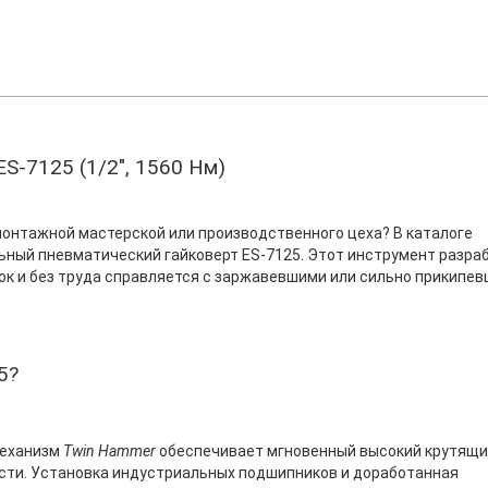
-7125 (1/2", 1560 Нм)
тажной мастерской или производственного цеха? В каталоге
ый пневматический гайковерт ES-7125. Этот инструмент разра
зок и без труда справляется с заржавевшими или сильно прикипе
5?
механизм
Twin Hammer
обеспечивает мгновенный высокий крутящ
рости. Установка индустриальных подшипников и доработанная