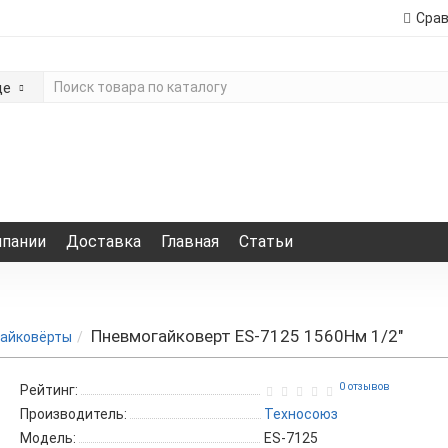
Сра
де
мпании
Доставка
Главная
Статьи
Пневмогайковерт ES-7125 1560Нм 1/2"
айковёрты
0 отзывов
Рейтинг:
Производитель:
Техносоюз
Модель:
ES-7125