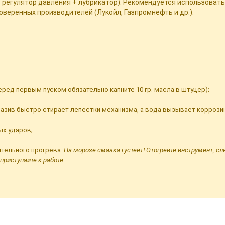
 регулятор давления + лубрикатор). Рекомендуется использовать
оверенных производителей (Лукойл, Газпромнефть и др.).
перед первым пуском обязательно капните 10 гр. масла в штуцер);
абразив быстро стирает лепестки механизма, а вода вызывает коррози
ых ударов;
ительного прогрева.
На морозе смазка густеет! Отогрейте инструмент, сл
приступайте к работе.