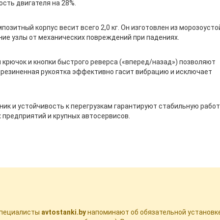
сть двигателя на 28%.
озитный корпус весит всего 2,0 кг. Он изготовлен из морозоуст
ие узлы от механических повреждений при падениях.
 крючок и кнопки быстрого реверса («вперед/назад») позволяют
брезиненная рукоятка эффективно гасит вибрацию и исключает
ик и устойчивость к перегрузкам гарантируют стабильную работ
 предприятий и крупных автосервисов.
специалисты
avtostanki.by
напоминают об обязательной установк