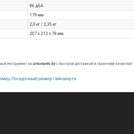
86 дБА
179 мм
2,0 кг / 2,35 кг
207 x 213 x 78 мм
ный инструмент на
avtostanki.by
с быстрой доставкой и гарантией качества!
азмер
,
Посадочный размер гайковерта