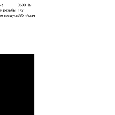
ие
3600 Нм
ой резьбы
1/2"
ие воздуха
385 л/мин