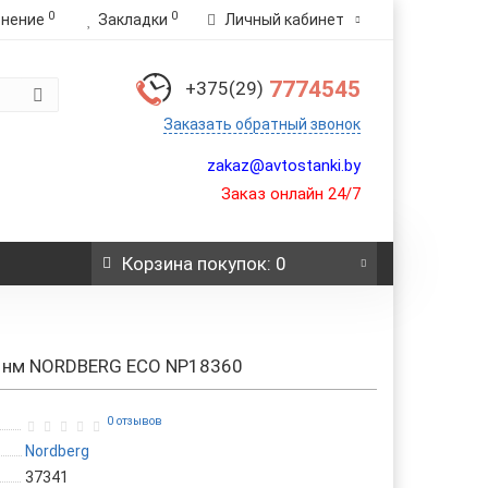
0
0
внение
Закладки
Личный кабинет
7774545
+375(29)
Заказать обратный звонок
zakaz@avtostanki.by
Заказ онлайн 24/7
Корзина
покупок
: 0
0 нм NORDBERG ECO NP18360
0 отзывов
Nordberg
37341