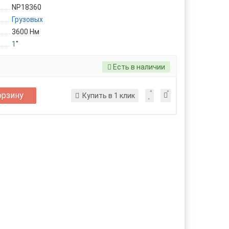
NP18360
Грузовых
3600 Нм
1
"
Есть в наличии
орзину
Купить в 1 клик