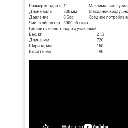
Размер квадрата
1"
Максимальное усил
Длина вала
230 мм
Ø входной воздушн
Давление
8 Бар
Среднее потреблен
Число оборотов
3000 об./мин
Габариты и вес товара с упаковкой
Вес, кг
21.3
Длина, мм
720
Ширина, мм
160
Высота, мм
190