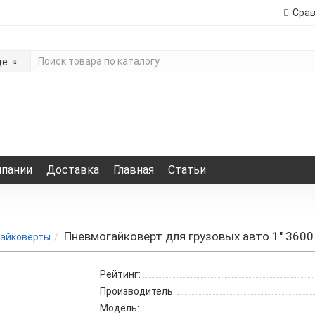
Сра
де
мпании
Доставка
Главная
Статьи
Пневмогайковерт для грузовых авто 1" 360
айковёрты
Рейтинг:
Производитель:
Модель: