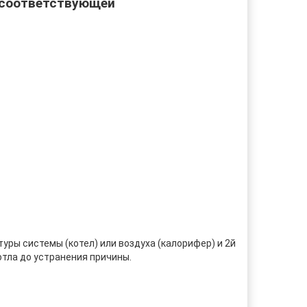
 соответствующей
ры системы (котел) или воздуха (калорифер) и 2й
отла до устранения причины.