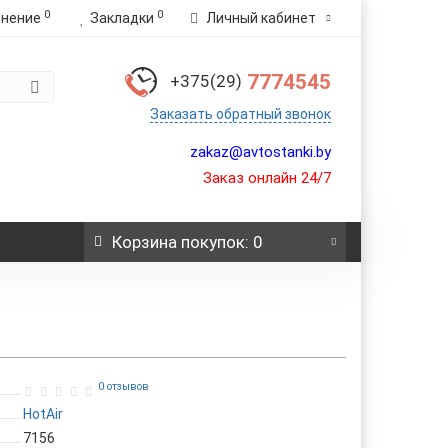
0
0
внение
Закладки
Личный кабинет
7774545
+375(29)
Заказать обратный звонок
zakaz@avtostanki.by
Заказ онлайн 24/7
Корзина
покупок
: 0
0 отзывов
HotAir
7156