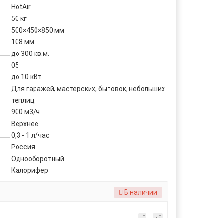
HotAir
50 кг
500×450×850 мм
108 мм
до 300 кв.м.
05
до 10 кВт
Для гаражей, мастерских, бытовок, небольших
теплиц
900 м3/ч
Верхнее
0,3 - 1 л/час
Россия
Однооборотный
Калорифер
В наличии