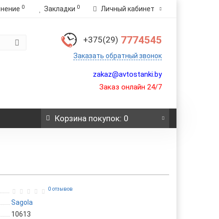
0
0
внение
Закладки
Личный кабинет
7774545
+375(29)
Заказать обратный звонок
zakaz@avtostanki.by
Заказ онлайн 24/7
Корзина
покупок
: 0
0 отзывов
Sagola
10613