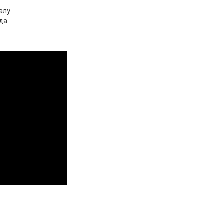
алу
да