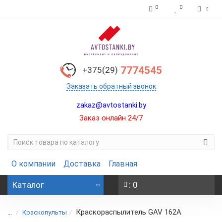
0
0
7774545
+375(29)
Заказать обратный звонок
zakaz@avtostanki.by
Заказ онлайн 24/7
О компании
Доставка
Главная
Каталог
: 0
Краскораспылитель GAV 162А
...
Краскопульты