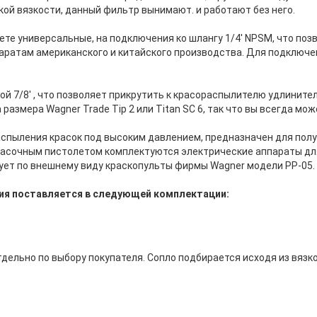
ой вязкости, данный фильтр вынимают. и работают без него.
те универсальные, на подключения ко шлангу 1/4' NPSM, что по
ратам американского и китайского производства. Для подключен
ой 7/8' , что позволяет прикрутить к красораспылителю удлинит
размера Wagner Trade Tip 2 или Titan SC 6, так что вы всегда мо
спыления красок под высоким давлением, предназначен для пол
асочным пистолетом комплектуются электрические аппараты для
ует по внешнему виду краскопульты фирмы Wagner модели PP-05.
ия поставляется в следующей комплектации:
дельно по выбору покупателя. Сопло подбирается исходя из вязк