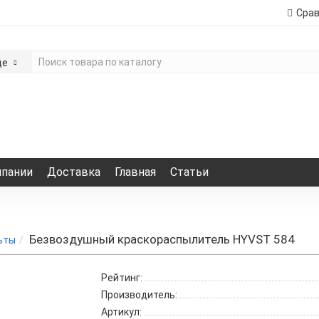
Сра
де
мпании
Доставка
Главная
Статьи
Безвоздушный краскораспылитель HYVST 584
ьты
Рейтинг:
Производитель:
Артикул: