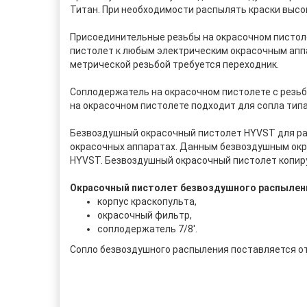
Титан. При необходимости распылять краски высок
Присоединительные резьбы на окрасочном пистоле
пистолет к любым электрическим окрасочным аппа
метрической резьбой требуется переходник.
Соплодержатель на окрасочном пистолете с резьб
на окрасочном пистолете подходит для сопла типа 
Безвоздушный окрасочный пистолет HYVST для ра
окрасочных аппаратах. Данным безвоздушным окр
HYVST. Безвоздушный окрасочный пистолет копир
Окрасочный пистолет безвоздушного распылен
корпус краскопульта,
окрасочный фильтр,
соплодержатель 7/8'.
Сопло безвоздушного распыления поставляется от