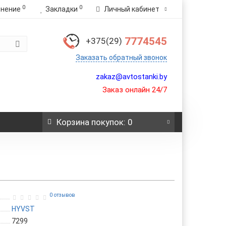
0
0
внение
Закладки
Личный кабинет
7774545
+375(29)
Заказать обратный звонок
zakaz@avtostanki.by
Заказ онлайн 24/7
Корзина
покупок
: 0
0 отзывов
HYVST
7299