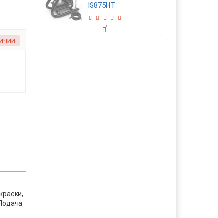
IS875HT
ичии
краски,
 Подача