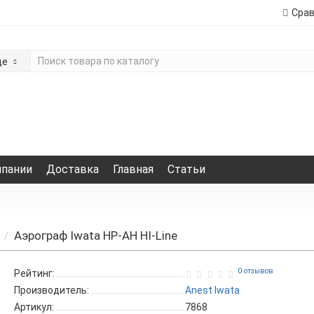
Сра
де
мпании
Доставка
Главная
Статьи
Аэрограф Iwata HP-AH HI-Line
ы
0 отзывов
Рейтинг:
Производитель:
Anest Iwata
Артикул:
7868