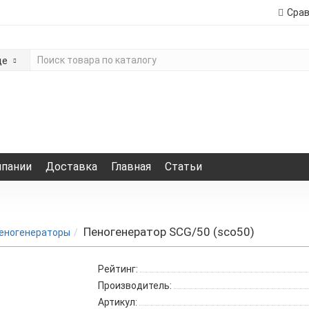
Сра
де
мпании
Доставка
Главная
Статьи
Пеногенератор SCG/50 (sco50)
еногенераторы
Рейтинг:
Производитель:
Артикул: