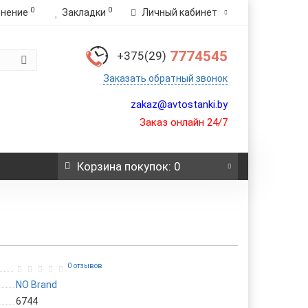
0
0
внение
Закладки
Личный кабинет
7774545
+375(29)
Заказать обратный звонок
zakaz@avtostanki.by
Заказ онлайн 24/7
Корзина
покупок
: 0
0 отзывов
NO Brand
6744