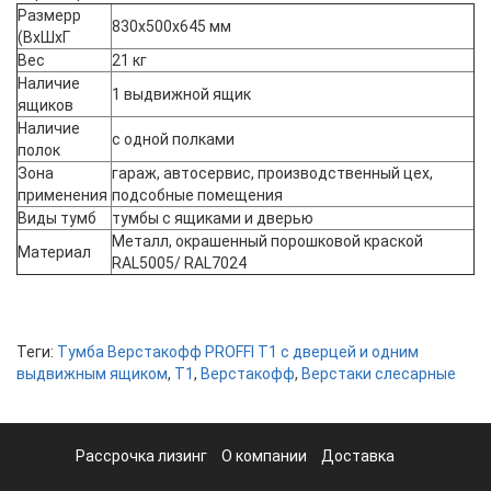
Размерр
830x500x645 мм
(ВхШхГ
Вес
21 кг
Наличие
1 выдвижной ящик
ящиков
Наличие
с одной полками
полок
Зона
гараж, автосервис, производственный цех,
применения
подсобные помещения
Виды тумб
тумбы с ящиками и дверью
Металл, окрашенный порошковой краской
Материал
RAL5005/ RAL7024
Теги:
Тумба Верстакофф PROFFI T1 с дверцей и одним
выдвижным ящиком
,
T1
,
Верстакофф
,
Верстаки слесарные
Рассрочка лизинг
О компании
Доставка