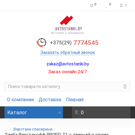
0
0
7774545
+375(29)
Заказать обратный звонок
zakaz@avtostanki.by
Заказ онлайн 24/7
О компании
Доставка
Главная
Каталог
: 0
...
Верстаки слесарные
Тумба Верстакофф PROFFI T1 с дверцей и одним