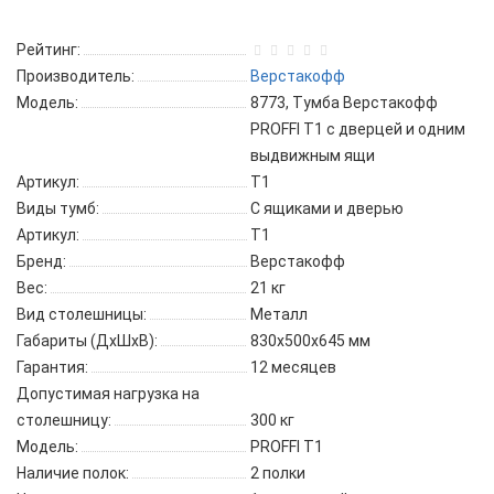
Рейтинг:
Производитель:
Верстакофф
Модель:
8773, Тумба Верстакофф
PROFFI T1 с дверцей и одним
выдвижным ящи
Артикул:
T1
Виды тумб:
С ящиками и дверью
Артикул:
T1
Бренд:
Верстакофф
Вес:
21 кг
Вид столешницы:
Металл
Габариты (ДхШхВ):
830x500x645 мм
Гарантия:
12 месяцев
Допустимая нагрузка на
столешницу:
300 кг
Модель:
PROFFI T1
Наличие полок:
2 полки