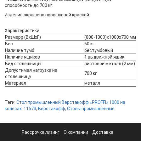
способность до 700 кг.
Изделие окрашено порошковой краской.
Характеристики
Размерр (ВхШхГ)
(800-1000)x1000x700 мм
Вес
60 кг
Наличие тумб
бестумбовый
Наличие ящиков
1 выдвижной ящик
Вид столешницы
листовой металл (2 мм)
Допустимая нагрузка на
700 кг
столешницу
Материал
металл
Теги:
Стол промышленный Верстакофф «PROFFI» 1000 на
колесах
,
11573
,
Верстакофф
,
Столы промышленные
Рассрочка лизинг
О компании
Доставка