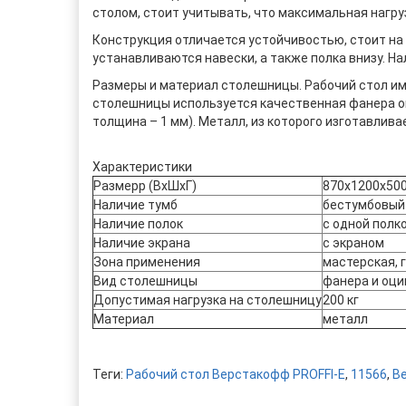
столом, стоит учитывать, что максимальная нагру
Конструкция отличается устойчивостью, стоит на 
устанавливаются навески, а также полка внизу. Н
Размеры и материал столешницы. Рабочий стол име
столешницы используется качественная фанера оп
толщина – 1 мм). Металл, из которого изготавлива
Характеристики
Размерр (ВхШхГ)
870x1200x50
Наличие тумб
бестумбовый
Наличие полок
с одной полк
Наличие экрана
с экраном
Зона применения
мастерская, 
Вид столешницы
фанера и оци
Допустимая нагрузка на столешницу
200 кг
Материал
металл
Теги:
Рабочий стол Верстакофф PROFFI-E
,
11566
,
В