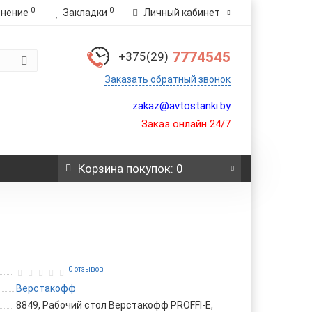
0
0
внение
Закладки
Личный кабинет
7774545
+375(29)
Заказать обратный звонок
zakaz@avtostanki.by
Заказ онлайн 24/7
Корзина
покупок
: 0
0 отзывов
Верстакофф
8849, Рабочий стол Верстакофф PROFFI-E,