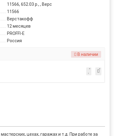
11566, 652.03 р., , Верс
11566
Верстакофф
12 месяцев
PROFFI-E
Россия
В наличии
астерских, цехах, гаражах и т.д. При работе за