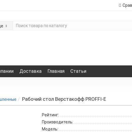
Сра
де
мпании
Доставка
Главная
Статьи
Рабочий стол Верстакофф PROFFI-E
шленные
Рейтинг:
Производитель:
Модель: