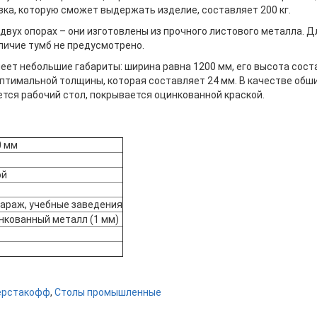
зка, которую сможет выдержать изделие, составляет 200 кг.
двух опорах – они изготовлены из прочного листового металла. Д
аличие тумб не предусмотрено.
ет небольшие габариты: ширина равна 1200 мм, его высота состав
тимальной толщины, которая составляет 24 мм. В качестве обш
ется рабочий стол, покрывается оцинкованной краской.
0 мм
ой
гараж, учебные заведения
нкованный металл (1 мм)
ерстакофф
,
Столы промышленные