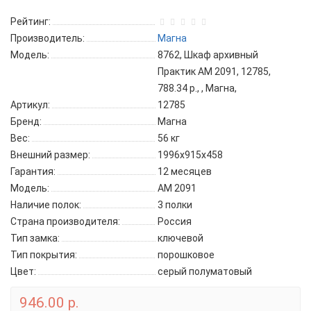
Рейтинг:
Производитель:
Магна
Модель:
8762, Шкаф архивный
Практик AM 2091, 12785,
788.34 р., , Магна,
Артикул:
12785
Бренд:
Магна
Вес:
56 кг
Внешний размер:
1996х915х458
Гарантия:
12 месяцев
Модель:
AM 2091
Наличие полок:
3 полки
Страна производителя:
Россия
Тип замка:
ключевой
Тип покрытия:
порошковое
Цвет:
серый полуматовый
946.00 р.