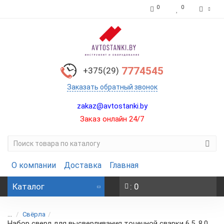
0
0
7774545
+375(29)
Заказать обратный звонок
zakaz@avtostanki.by
Заказ онлайн 24/7
О компании
Доставка
Главная
Каталог
: 0
...
Свёрла
Набор сверл для высверливания точечной сварки 6.5, 8.0,