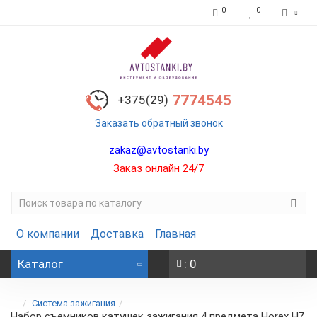
0
0
7774545
+375(29)
Заказать обратный звонок
zakaz@avtostanki.by
Заказ онлайн 24/7
О компании
Доставка
Главная
Каталог
: 0
...
Система зажигания
Набор съемников катушек зажигания 4 предмета Horex HZ