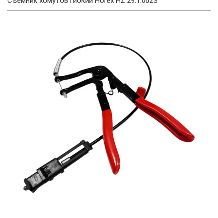
Съемник хомутов гибкий Horex HZ 29.1.002S