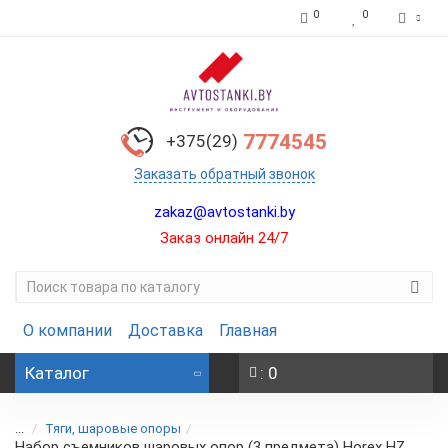
0
0
7774545
+375(29)
Заказать обратный звонок
zakaz@avtostanki.by
Заказ онлайн 24/7
О компании
Доставка
Главная
Каталог
: 0
...
Тяги, шаровые опоры
Набор съемников шаровых опор (3 предмета) Horex HZ